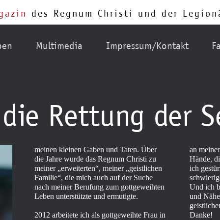
gazin
des Regnum Christi und der Legionä
ben
Multimedia
Impressum/Kontakt
F
r die Rettung der 
meinen kleinen Gaben und Taten. Über
an meiner 
die Jahre wurde das Regnum Christi zu
Hände, di
meiner „erweiterten“, meiner „geistlichen
ich gestür
Familie“, die mich auch auf der Suche
schwieri
nach meiner Berufung zum gottgeweihten
Und ich b
Leben unterstützte und ermutigte.
und Nähe 
geistlich
Danke!
2012 arbeitete ich als gottgeweihte Frau in