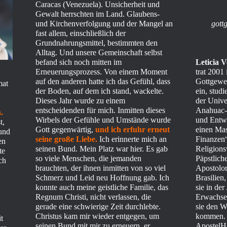
Caracas (Venezuela). Unsicherheit und
Gewalt herrschten im Land. Glaubens-
und Kirchenverfolgung und der Mangel an
gott
fast allem, einschließlich der
Grundnahrungsmittel, bestimmten den
Alltag. Und unsere Gemeinschaft selbst
befand sich noch mitten im
Leticia 
Erneuerungsprozess. Von einem Moment
trat 2001
auf den anderen hatte ich das Gefühl, dass
Gottgewei
mat
der Boden, auf dem ich stand, wackelte.
ein, stud
Dieses Jahr wurde zu einem
der Unive
entscheidenden für mich. Inmitten dieses
Anahuac-U
.
Wirbels der Gefühle und Umstände wurde
und Entwi
t,
Gott gegenwärtig,
und ich erfuhr erneut
einen Mas
 und
seine große Liebe.
Ich erinnerte mich an
Finanzen“,
en
seinen Bund. Mein Platz war hier. Es gab
Religions
te
so viele Menschen, die jemanden
Päpstlich
ch
brauchten, der ihnen inmitten von so viel
Apostolo
Schmerz und Leid neu Hoffnung gab. Ich
Brasilien
konnte auch meine geistliche Familie, das
sie in de
Regnum Christi, nicht verlassen, die
Erwachsen
gerade eine schwierige Zeit durchlebte.
sie den W
Christus kam mir wieder entgegen, um
kommen. S
t
seinen Bund mit mir zu erneuern, er
ApostelHa