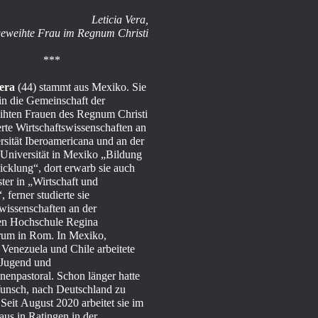
Leticia Vera,
geweihte Frau im Regnum Christi
***
Vera
(44) stammt aus Mexiko. Sie
 in die Gemeinschaft der
hten Frauen des Regnum Christi
ierte Wirtschaftswissenschaften an
rsität Iberoamericana und an der
niversität in Mexiko „Bildung
cklung“, dort erwarb sie auch
ter in „Wirtschaft und
 ferner studierte sie
wissenschaften an der
en Hochschule Regina
rum in Rom. In Mexiko,
, Venezuela und Chile arbeitete
r Jugend und
enpastoral. Schon länger hatte
unsch, nach Deutschland zu
eit August 2020 arbeitet sie im
us in Ratingen in der