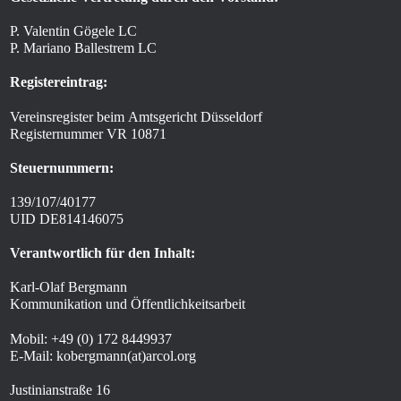
P. Valentin Gögele
LC
P. Mariano Ballestrem
LC
Registereintrag:
Vereinsregister beim Amtsgericht Düsseldorf
Registernummer
VR
10871
Steuernummern:
139
/
107
/
40177
UID
DE
814146075
Verantwortlich für den Inhalt:
Karl-Olaf Bergmann
Kommunikation und Öffentlichkeitsarbeit
Mobil: +
49
(
0
)
172
8449937
E-Mail: kobergmann(at)arcol.org
Justinianstraße 16