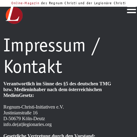
Online-Magazin
des Regnum Christi und der Legionäre Christi
Impressum /
Kontakt
Verantwortlich im Sinne des §
5
des deutschen
TMG
bzw. Medieninhaber nach dem österreichischen
MedienGesetz:
Regnum-Christi-Initiativen e.V.
Justinianstraße
16
D-
50679
Köln-Deutz
info.de(at)legionaries.org
Gesetzliche Vertretung durch den Vorstand: